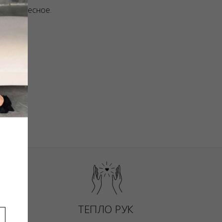
и интересное.
I ❤️
ТЕПЛО РУК