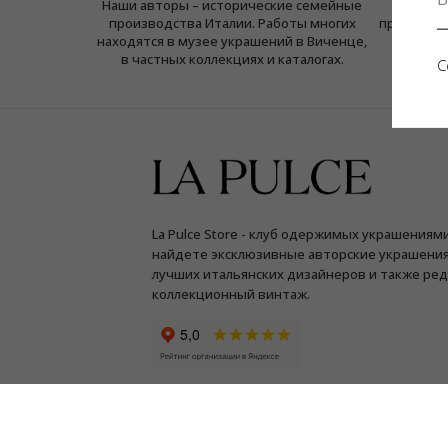
Наши авторы – исторические семейные
Все 
производства Италии. Работы многих
произведе
находятся в музее украшений в Виченце,
ка
в частных коллекциях и каталогах.
С
La Pulce Store - клуб одержимых украшениями
найдете эксклюзивные авторские украшения
лучших итальянских дизайнеров и также ре
коллекционный винтаж.
© LA PULCE, 2026