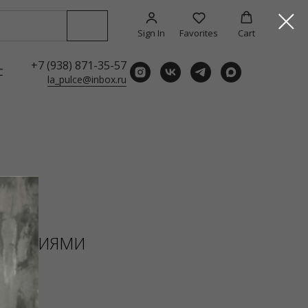
Sign In
Favorites
Cart
+7 (938) 871-35-57
С
la_pulce@inbox.ru
РАШЕНИЯМИ