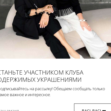
сь на рассылку! Обещаем сообщать только самое важное 
BACI-BAC
Согласен на обработку
персональных данных
СТАНЬТЕ УЧАСТНИКОМ КЛУБА
ОДЕРЖИМЫХ УКРАШЕНИЯМИ
одписывайтесь на рассылку! Обещаем сообщать только
амое важное и интересное.
УТЕНТИЧНОСТЬ
УНИКАЛЬНОСТЬ
BACI-BACI ❤️