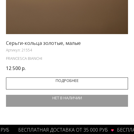
Серьги-кольца золотые, малые
Бр
Артикул:
21554
Арт
FRANCESCA BIANCHI
LOF
12 500
р.
5 
ПОДРОБНЕЕ
НЕТ В НАЛИЧИИ
Б
БЕСПЛАТНАЯ ДОСТАВКА ОТ 35 000 РУБ
БЕСПЛАТН