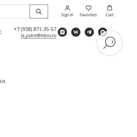
Sign In
Favorites
Cart
+7 (938) 871-35-57
С
la_pulce@inbox.ru
си