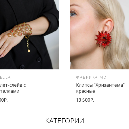
ELLA
ФАБРИКА MD
лет-слейв с
Клипсы "Хризантема"
сталлами
красные
00Р.
13 500Р.
КАТЕГОРИИ