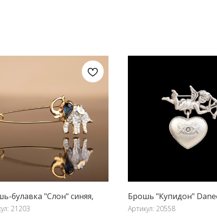
ь-булавка "Слон" синяя,
Брошь "Купидон" Danec
кул:
21203
Артикул:
20558