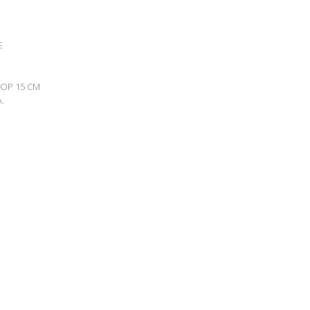
Е
ТОР 15 СМ
.