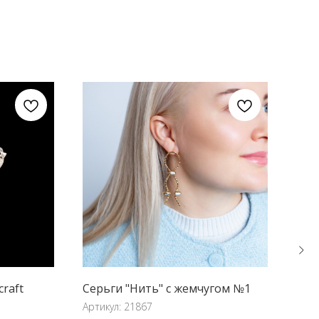
raft
Серьги "Нить" с жемчугом №1
Кол
Артикул:
21867
Арти