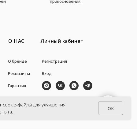
оей
прикосновения.
О НАС
Личный кабинет
О бренде
Регистрация
Реквизиты
Вход
Гарантия
Авторы
+7 (938) 871-35-57
т cookie-файлы для улучшения
СВЯЗАТЬСЯ С НАМИ
OK
la_pulce@inbox.ru
опыта.