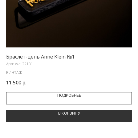
Браслет-цепь Anne Klein №1
Це
Артикул:
22131
Арт
ВИНТАЖ
CR
11 500
р.
10
ПОДРОБНЕЕ
В КОРЗИНУ