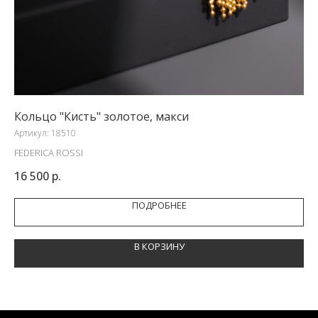
Кольцо "Кисть" золотое, макси
Се
Артикул:
18510
Арт
FEDERICA ROSSI
ИН
16 500
р.
5 
ПОДРОБНЕЕ
В КОРЗИНУ