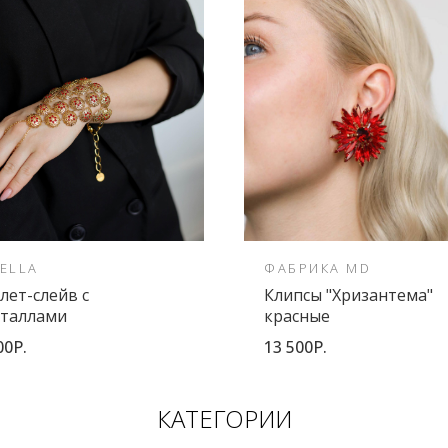
ELLA
ФАБРИКА MD
лет-слейв с
Клипсы "Хризантема"
сталлами
красные
00Р.
13 500Р.
КАТЕГОРИИ