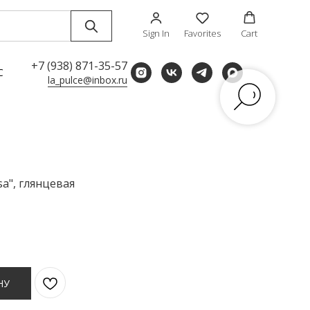
Sign In
Favorites
Cart
+7 (938) 871-35-57
С
la_pulce@inbox.ru
a", глянцевая
НУ