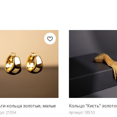
ги-кольца золотые, малые
Кольцо "Кисть" золото
кул:
21554
Артикул:
18510