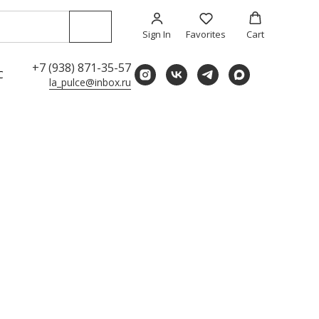
Sign In
Favorites
Cart
+7 (938) 871-35-57
С
la_pulce@inbox.ru