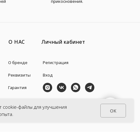
оей
прикосновения.
О НАС
Личный кабинет
О бренде
Регистрация
Реквизиты
Вход
Гарантия
Авторы
+7 (938) 871-35-57
СВЯЗАТЬСЯ С НАМИ
т cookie-файлы для улучшения
OK
la_pulce@inbox.ru
опыта.