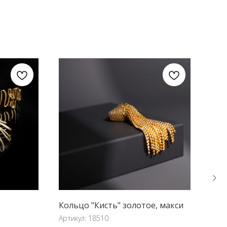
Кольцо "Кисть" золотое, макси
Цеп
см
Артикул:
18510