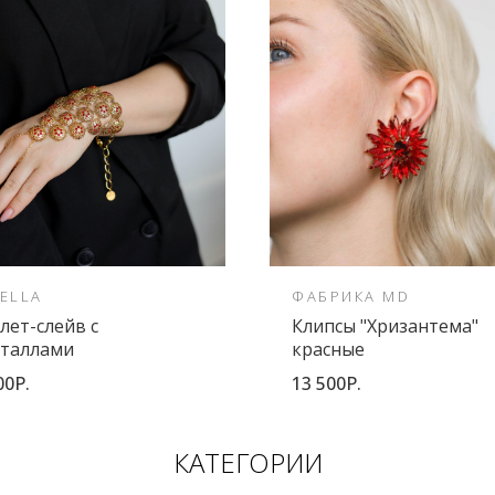
ELLA
ФАБРИКА MD
лет-слейв с
Клипсы "Хризантема"
сталлами
красные
00Р.
13 500Р.
КАТЕГОРИИ