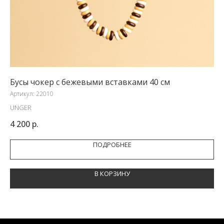
Бусы чокер с бежевыми вставками 40 см
Це
Артикул:
22010
Арт
UNGER
CR
4 200
р.
10
ПОДРОБНЕЕ
В КОРЗИНУ