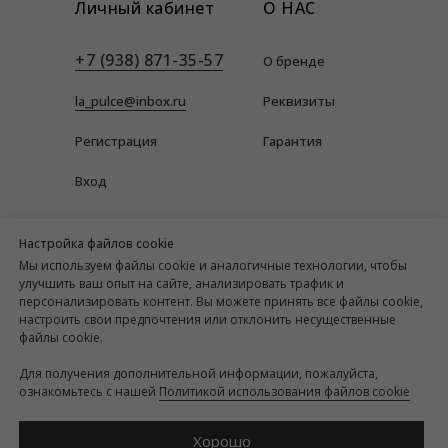
Личный кабинет
О НАС
+7 (938) 871-35-57
О бренде
la_pulce@inbox.ru
Реквизиты
Регистрация
Гарантия
Вход
Настройка файлов cookie
Мы используем файлы cookie и аналогичные технологии, чтобы
улучшить ваш опыт на сайте, анализировать трафик и
персонализировать контент. Вы можете принять все файлы cookie,
настроить свои предпочтения или отклонить несущественные
файлы cookie.
La Pulce Store - клуб одержимых украшениями.
У нас вы найдете эксклюзивные авторские
Для получения дополнительной информации, пожалуйста,
украшения от лучших итальянских дизайнеров
ознакомьтесь с нашей
Политикой использования файлов cookie
и также редкий коллекционный винтаж.
Хорошо