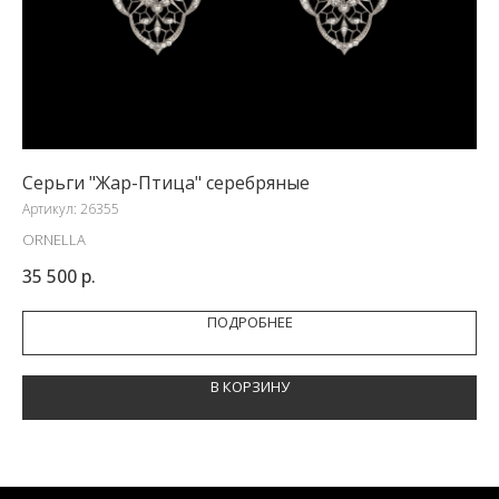
Серьги "Жар-Птица" серебряные
Се
Артикул:
26355
Арт
ORNELLA
FE
35 500
р.
35
ПОДРОБНЕЕ
В КОРЗИНУ