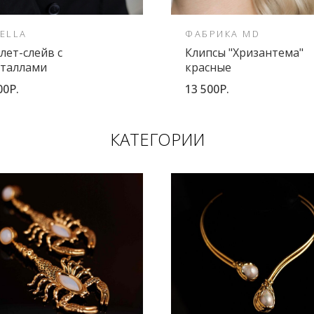
ELLA
ФАБРИКА MD
лет-слейв с
Клипсы "Хризантема"
сталлами
красные
00Р.
13 500Р.
КАТЕГОРИИ