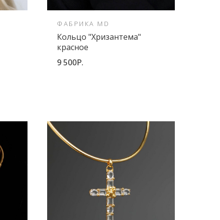
ФАБРИКА MD
FED
Кольцо "Хризантема"
Сер
красное
10 5
9 500Р.