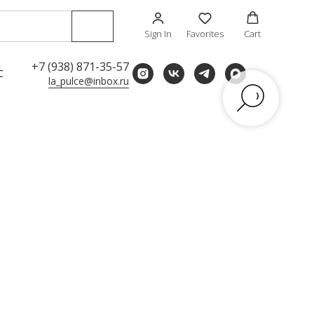
Sign In
Favorites
Cart
+7 (938) 871-35-57
С
la_pulce@inbox.ru