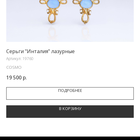
Серьги "Инталия" лазурные
Се
Артикул:
19760
Арт
COSMO
ФЛ
19 500
р.
12
ПОДРОБНЕЕ
В КОРЗИНУ