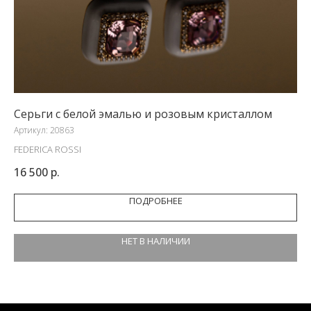
Серьги с белой эмалью и розовым кристаллом
Се
Артикул:
20863
Арт
FEDERICA ROSSI
ФА
16 500
р.
5 
ПОДРОБНЕЕ
НЕТ В НАЛИЧИИ