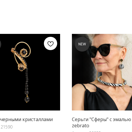
NEW
 черными кристаллами
Серьги "Сферы" с эмалью
zebrato
:
21590