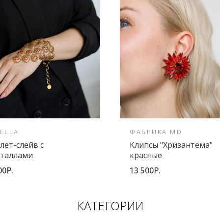
ELLA
ФАБРИКА MD
лет-слейв с
Клипсы "Хризантема"
сталлами
красные
00Р.
13 500Р.
КАТЕГОРИИ