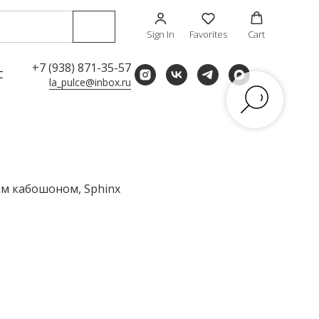
Sign In
Favorites
Cart
+7 (938) 871-35-57
С
la_pulce@inbox.ru
ым кабошоном, Sphinx