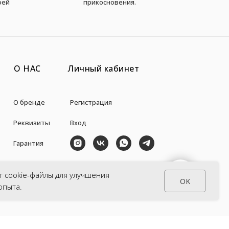
оей
прикосновения.
О НАС
Личный кабинет
О бренде
Регистрация
Реквизиты
Вход
Гарантия
Авторы
+7 (938) 871-35-57
СВЯЗАТЬСЯ С НАМИ
т cookie-файлы для улучшения
OK
la_pulce@inbox.ru
опыта.