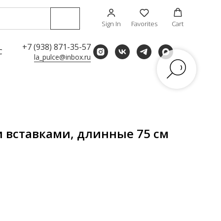
Sign In
Favorites
Cart
+7 (938) 871-35-57
С
la_pulce@inbox.ru
и вставками, длинные 75 см