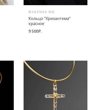
ФАБРИКА MD
FED
Кольцо "Хризантема"
Сер
красное
10 5
9 500Р.