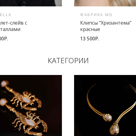
ELLA
ФАБРИКА MD
лет-слейв с
Клипсы "Хризантема"
сталлами
красные
00Р.
13 500Р.
КАТЕГОРИИ