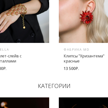
ELLA
ФАБРИКА MD
лет-слейв с
Клипсы "Хризантема"
сталлами
красные
00Р.
13 500Р.
КАТЕГОРИИ