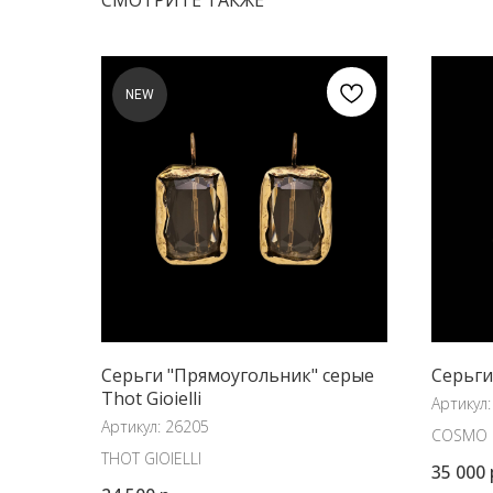
СМОТРИТЕ ТАКЖЕ
NEW
Серьги "Прямоугольник" серые
Серьги
Thot Gioielli
Артикул
Артикул:
26205
COSMO
THOT GIOIELLI
35 000