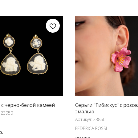
 с черно-белой камеей
Серьги "Гибискус" с розо
эмалью
:
23950
Артикул:
23860
FEDERICA ROSSI
р.