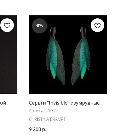
NEW
вой
Серьги "Invisible" изумрудные
Артикул:
28372
CHRISTINA BRAMPTI
9 200
р.