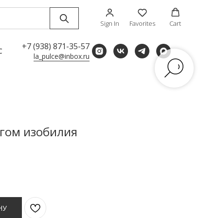
Sign In
Favorites
Cart
+7 (938) 871-35-57
С
la_pulce@inbox.ru
огом изобилия
НУ