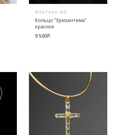
ФАБРИКА MD
FED
Кольцо "Хризантема"
Сер
красное
10 5
9 500Р.