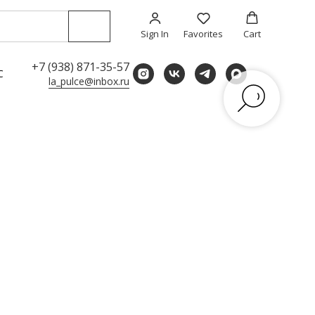
Sign In
Favorites
Cart
+7 (938) 871-35-57
С
la_pulce@inbox.ru