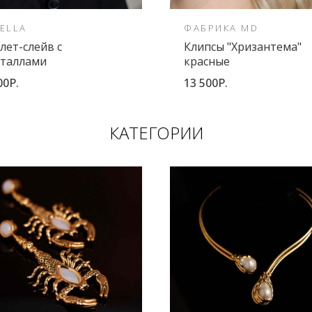
ELLA
ФАБРИКА MD
лет-слейв с
Клипсы "Хризантема"
сталлами
красные
00Р.
13 500Р.
КАТЕГОРИИ