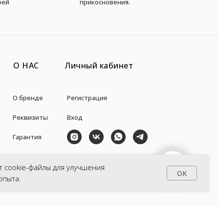
оей
прикосновения.
О НАС
Личный кабинет
О бренде
Регистрация
Реквизиты
Вход
Гарантия
Авторы
+7 (938) 871-35-57
т cookie-файлы для улучшения
СВЯЗАТЬСЯ С НАМИ
OK
la_pulce@inbox.ru
опыта.