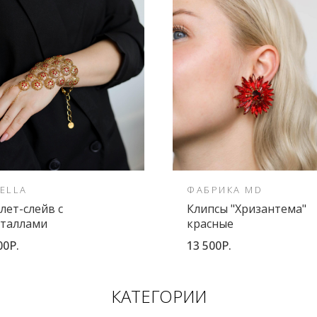
ELLA
ФАБРИКА MD
лет-слейв с
Клипсы "Хризантема"
сталлами
красные
00Р.
13 500Р.
КАТЕГОРИИ