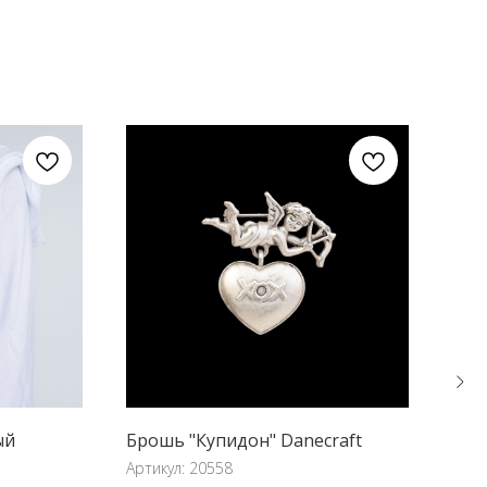
ый
Брошь "Купидон" Danecraft
Бра
№1
Артикул:
20558