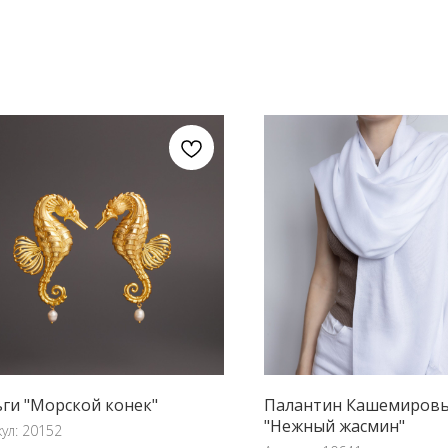
ги "Морской конек"
Палантин Кашемиров
"Нежный жасмин"
кул:
20152