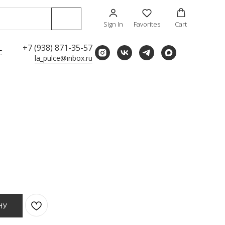
Sign In
Favorites
Cart
+7 (938) 871-35-57
С
la_pulce@inbox.ru
НУ