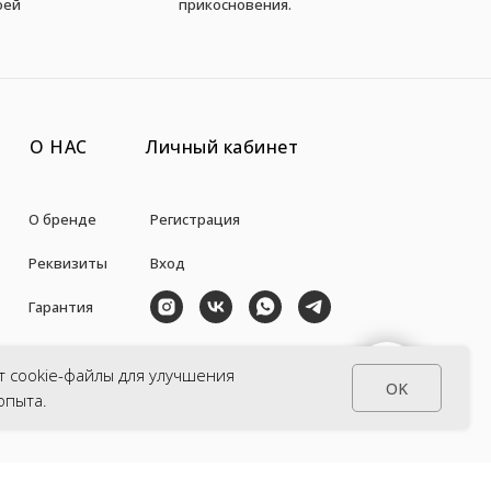
оей
прикосновения.
О НАС
Личный кабинет
О бренде
Регистрация
Реквизиты
Вход
Гарантия
Авторы
+7 (938) 871-35-57
т cookie-файлы для улучшения
СВЯЗАТЬСЯ С НАМИ
OK
la_pulce@inbox.ru
опыта.