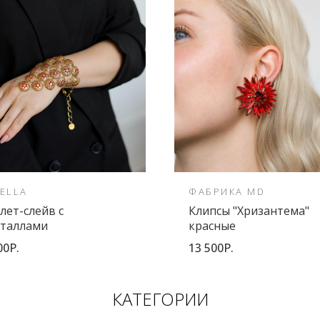
ELLA
ФАБРИКА MD
лет-слейв с
Клипсы "Хризантема"
сталлами
красные
00Р.
13 500Р.
КАТЕГОРИИ