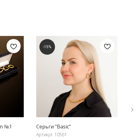
-15%
in №1
Серьги "Basic"
Бро
Артикул:
10561
Арти