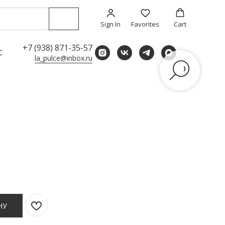
Sign In
Favorites
Cart
+7 (938) 871-35-57
С
la_pulce@inbox.ru
НУ