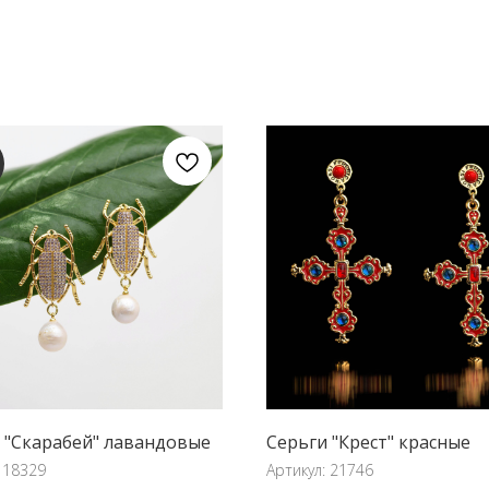
 "Скарабей" лавандовые
Серьги "Крест" красные
:
18329
Артикул:
21746