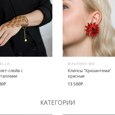
ELLA
ФАБРИКА MD
лет-слейв с
Клипсы "Хризантема"
сталлами
красные
00Р.
13 500Р.
КАТЕГОРИИ