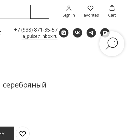
Sign In
Favorites
Cart
+7 (938) 871-35-57
С
la_pulce@inbox.ru
" серебряный
НУ