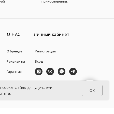
оей
прикосновения.
О НАС
Личный кабинет
О бренде
Регистрация
Реквизиты
Вход
Гарантия
Авторы
+7 (938) 871-35-57
СВЯЗАТЬСЯ С НАМИ
т cookie-файлы для улучшения
OK
la_pulce@inbox.ru
опыта.