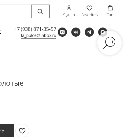
Sign In
Favorites
Cart
+7 (938) 871-35-57
С
la_pulce@inbox.ru
золотые
НУ