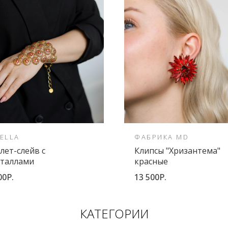
ELLA
ФАБРИКА MD
лет-слейв с
Клипсы "Хризантема"
сталлами
красные
00Р.
13 500Р.
КАТЕГОРИИ