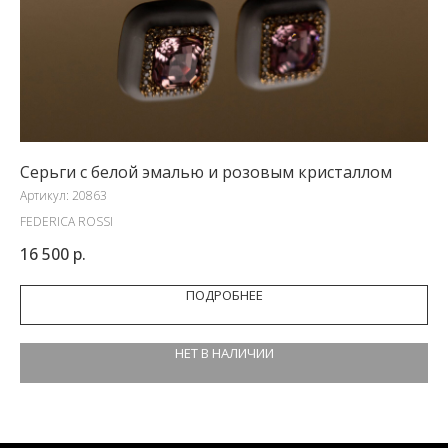
Серьги с белой эмалью и розовым кристаллом
Се
Артикул:
20863
Арт
FEDERICA ROSSI
FR
16 500
р.
21
ПОДРОБНЕЕ
НЕТ В НАЛИЧИИ