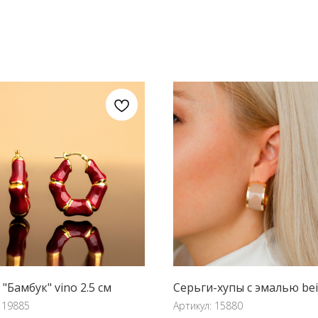
"Бамбук" vino 2.5 см
Серьги-хупы с эмалью be
:
19885
Артикул:
15880