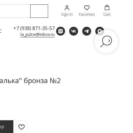
Sign In
Favorites
Cart
+7 (938) 871-35-57
С
la_pulce@inbox.ru
галька" бронза №2
НУ