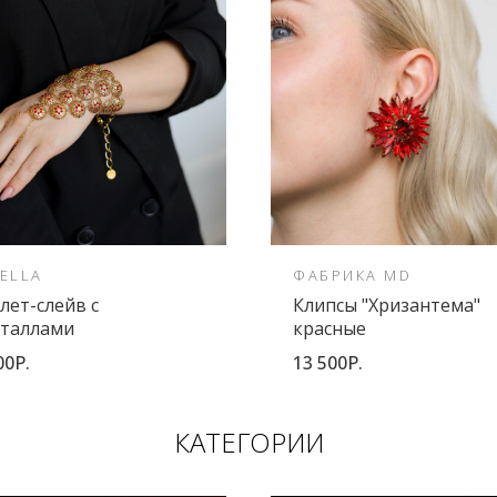
ELLA
ФАБРИКА MD
лет-слейв с
Клипсы "Хризантема"
сталлами
красные
00Р.
13 500Р.
КАТЕГОРИИ