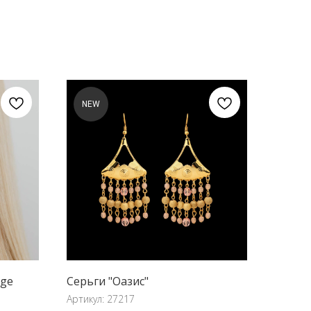
NEW
ige
Серьги "Оазис"
Артикул:
27217